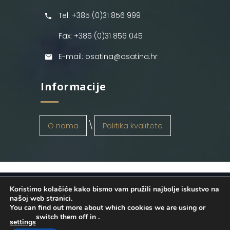
Tel: +385 (0)31 856 999
Fax: +385 (0)31 856 045
E-mail: osatina@osatina.hr
Informacije
O nama
Politika kvalitete
Koristimo kolačiće kako bismo vam pružili najbolje iskustvo na
OSATINA GRUPA d.o.o.
2026
. Configured
našoj web stranici.
You can find out more about which cookies we are using or
by
INFOS Osijek
. Sva prava pridržana.
switch them off in
.
settings