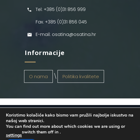
Tel: +385 (0)31 856 999
Fax: +385 (0)31 856 045
E-mail: osatina@osatina.hr
Informacije
O nama
Politika kvalitete
Koristimo kolačiće kako bismo vam pružili najbolje iskustvo na
OSATINA GRUPA d.o.o.
2026
. Configured
našoj web stranici.
You can find out more about which cookies we are using or
by
INFOS Osijek
. Sva prava pridržana.
switch them off in
.
settings