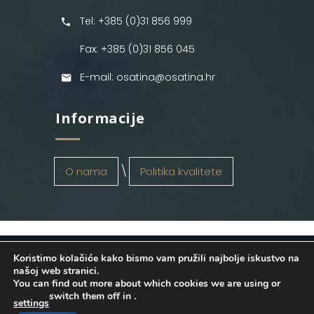
Tel: +385 (0)31 856 999
Fax: +385 (0)31 856 045
E-mail: osatina@osatina.hr
Informacije
O nama
Politika kvalitete
Koristimo kolačiće kako bismo vam pružili najbolje iskustvo na
OSATINA GRUPA d.o.o.
2026
. Configured
našoj web stranici.
You can find out more about which cookies we are using or
by
INFOS Osijek
. Sva prava pridržana.
switch them off in
.
settings