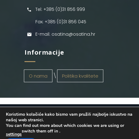
Tel: +385 (0)31 856 999
Fax: +385 (0)31 856 045
E-mail: osatina@osatina.hr
Informacije
O nama
Politika kvalitete
Koristimo kolačiće kako bismo vam pružili najbolje iskustvo na
OSATINA GRUPA d.o.o.
2026
. Configured
našoj web stranici.
You can find out more about which cookies we are using or
by
INFOS Osijek
. Sva prava pridržana.
switch them off in
.
settings