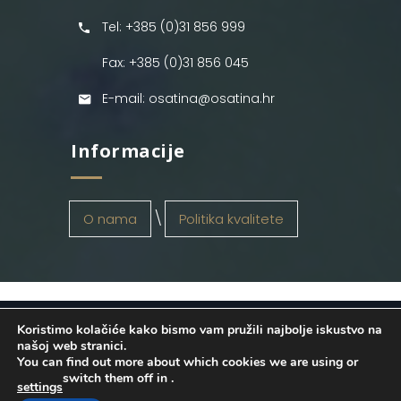
Tel: +385 (0)31 856 999
Fax: +385 (0)31 856 045
E-mail: osatina@osatina.hr
Informacije
O nama
Politika kvalitete
Koristimo kolačiće kako bismo vam pružili najbolje iskustvo na
OSATINA GRUPA d.o.o.
2026
. Configured
našoj web stranici.
You can find out more about which cookies we are using or
by
INFOS Osijek
. Sva prava pridržana.
switch them off in
.
settings