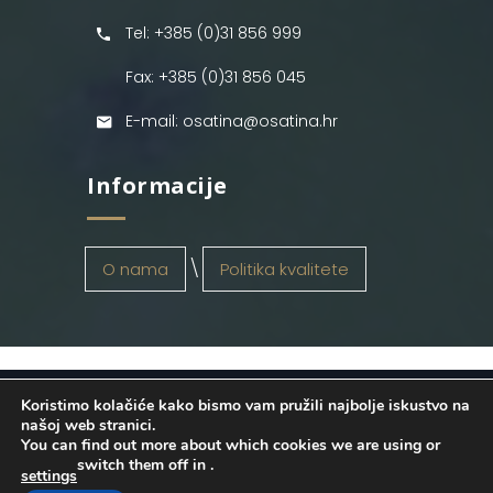
Tel: +385 (0)31 856 999
Fax: +385 (0)31 856 045
E-mail: osatina@osatina.hr
Informacije
O nama
Politika kvalitete
Koristimo kolačiće kako bismo vam pružili najbolje iskustvo na
OSATINA GRUPA d.o.o.
2026
. Configured
našoj web stranici.
You can find out more about which cookies we are using or
by
INFOS Osijek
. Sva prava pridržana.
switch them off in
.
settings