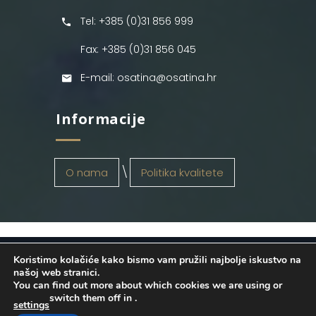
Tel: +385 (0)31 856 999
Fax: +385 (0)31 856 045
E-mail: osatina@osatina.hr
Informacije
O nama
Politika kvalitete
Koristimo kolačiće kako bismo vam pružili najbolje iskustvo na
OSATINA GRUPA d.o.o.
2026
. Configured
našoj web stranici.
You can find out more about which cookies we are using or
by
INFOS Osijek
. Sva prava pridržana.
switch them off in
.
settings