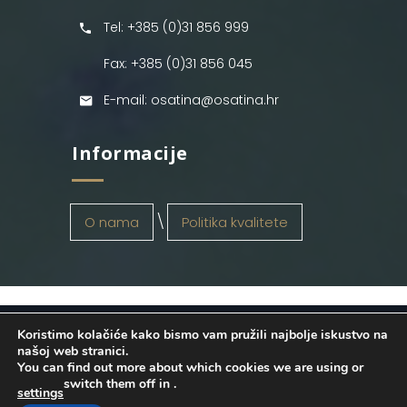
Tel: +385 (0)31 856 999
Fax: +385 (0)31 856 045
E-mail: osatina@osatina.hr
Informacije
O nama
Politika kvalitete
Koristimo kolačiće kako bismo vam pružili najbolje iskustvo na
OSATINA GRUPA d.o.o.
2026
. Configured
našoj web stranici.
You can find out more about which cookies we are using or
by
INFOS Osijek
. Sva prava pridržana.
switch them off in
.
settings