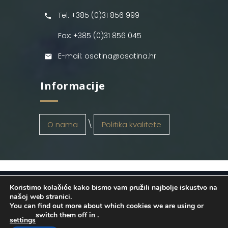
Tel: +385 (0)31 856 999
Fax: +385 (0)31 856 045
E-mail: osatina@osatina.hr
Informacije
O nama
Politika kvalitete
Koristimo kolačiće kako bismo vam pružili najbolje iskustvo na
OSATINA GRUPA d.o.o.
2026
. Configured
našoj web stranici.
You can find out more about which cookies we are using or
by
INFOS Osijek
. Sva prava pridržana.
switch them off in
.
settings