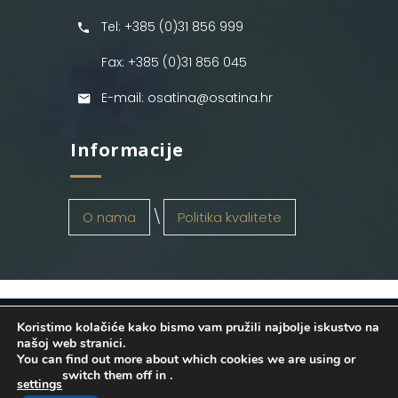
Tel: +385 (0)31 856 999
Fax: +385 (0)31 856 045
E-mail: osatina@osatina.hr
Informacije
O nama
Politika kvalitete
Koristimo kolačiće kako bismo vam pružili najbolje iskustvo na
OSATINA GRUPA d.o.o.
2026
. Configured
našoj web stranici.
You can find out more about which cookies we are using or
by
INFOS Osijek
. Sva prava pridržana.
switch them off in
.
settings