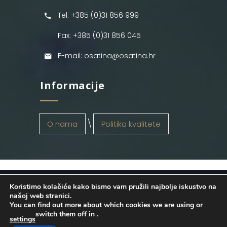
Tel: +385 (0)31 856 999
Fax: +385 (0)31 856 045
E-mail: osatina@osatina.hr
Informacije
O nama
Politika kvalitete
Koristimo kolačiće kako bismo vam pružili najbolje iskustvo na
OSATINA GRUPA d.o.o.
2026
. Configured
našoj web stranici.
You can find out more about which cookies we are using or
by
INFOS Osijek
. Sva prava pridržana.
switch them off in
.
settings