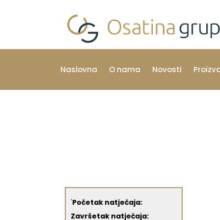
Naslovna
O nama
Novosti
Proizv
'
Početak natječaja:
Završetak natječaja: