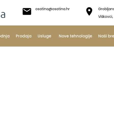
osatina@osatina.hr
Grobljan
Viškovci,
odnja
Prodaja
Usluge
Nove tehnologije
Naši br