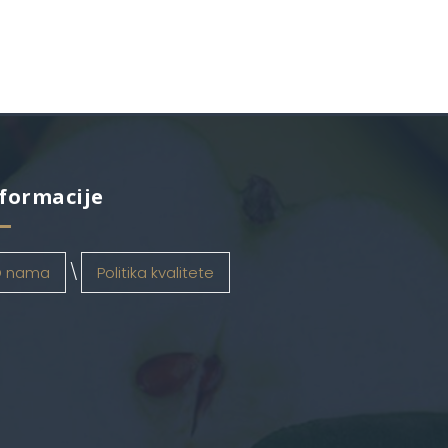
formacije
 nama
Politika kvalitete