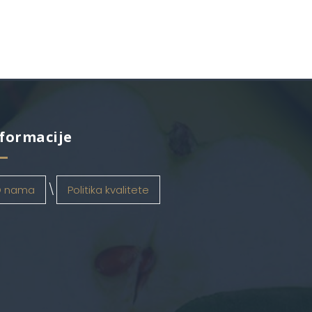
formacije
 nama
Politika kvalitete