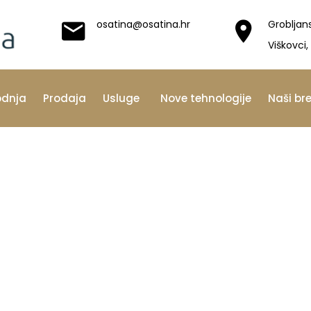
osatina@osatina.hr
Grobljan
Viškovci,
odnja
Prodaja
Usluge
Nove tehnologije
Naši br