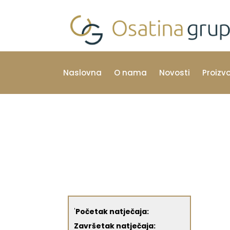
Naslovna
O nama
Novosti
Proizv
'
Početak natječaja:
Završetak natječaja: