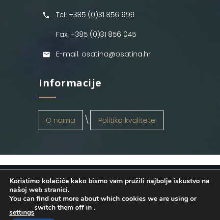
Tel: +385 (0)31 856 999
Fax: +385 (0)31 856 045
E-mail: osatina@osatina.hr
Informacije
O nama
Politika kvalitete
Koristimo kolačiće kako bismo vam pružili najbolje iskustvo na
OSATINA GRUPA d.o.o.
2026
. Configured
našoj web stranici.
You can find out more about which cookies we are using or
by
INFOS Osijek
. Sva prava pridržana.
switch them off in
.
settings