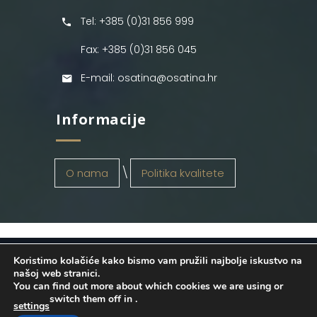
Tel: +385 (0)31 856 999
Fax: +385 (0)31 856 045
E-mail: osatina@osatina.hr
Informacije
O nama
Politika kvalitete
Koristimo kolačiće kako bismo vam pružili najbolje iskustvo na
OSATINA GRUPA d.o.o.
2026
. Configured
našoj web stranici.
You can find out more about which cookies we are using or
by
INFOS Osijek
. Sva prava pridržana.
switch them off in
.
settings