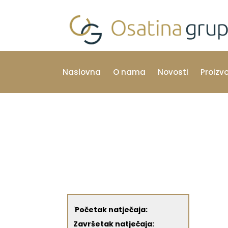
Naslovna
O nama
Novosti
Proizv
'
Početak natječaja:
Završetak natječaja: