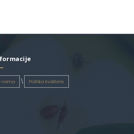
formacije
 nama
Politika kvalitete