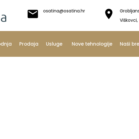
osatina@osatina.hr
Grobljan
Viškovci,
odnja
Prodaja
Usluge
Nove tehnologije
Naši br