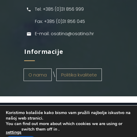
Tel: +385 (0)31 856 999
Fax: +385 (0)31 856 045
E-mail: osatina@osatina.hr
Informacije
O nama
Politika kvalitete
Koristimo kolačiće kako bismo vam pružili najbolje iskustvo na
OSATINA GRUPA d.o.o.
2026
. Configured
našoj web stranici.
You can find out more about which cookies we are using or
by
INFOS Osijek
. Sva prava pridržana.
switch them off in
.
settings