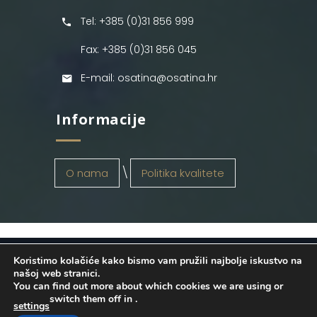
Tel: +385 (0)31 856 999
Fax: +385 (0)31 856 045
E-mail: osatina@osatina.hr
Informacije
O nama
Politika kvalitete
Koristimo kolačiće kako bismo vam pružili najbolje iskustvo na
OSATINA GRUPA d.o.o.
2026
. Configured
našoj web stranici.
You can find out more about which cookies we are using or
by
INFOS Osijek
. Sva prava pridržana.
switch them off in
.
settings