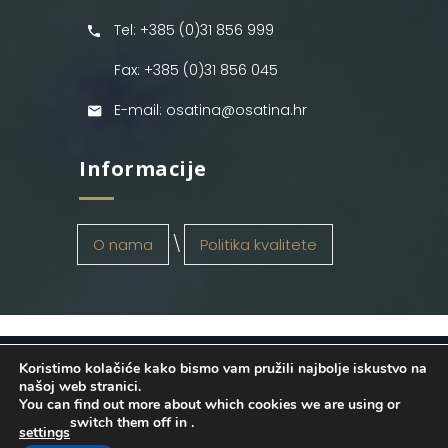
Tel: +385 (0)31 856 999
Fax: +385 (0)31 856 045
E-mail: osatina@osatina.hr
Informacije
O nama
Politika kvalitete
Koristimo kolačiće kako bismo vam pružili najbolje iskustvo na
OSATINA GRUPA d.o.o.
2026
. Configured
našoj web stranici.
You can find out more about which cookies we are using or
by
INFOS Osijek
. Sva prava pridržana.
switch them off in
.
settings