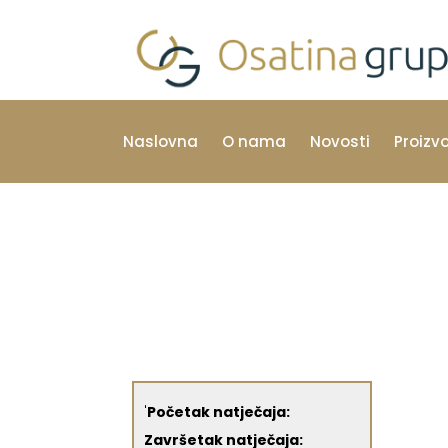
Naslovna
O nama
Novosti
Proizv
'
Početak natječaja:
Završetak natječaja: