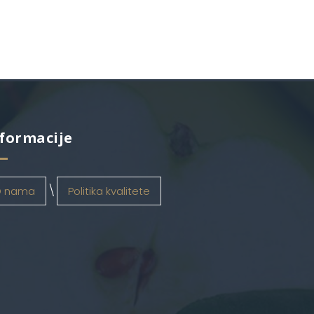
formacije
 nama
Politika kvalitete