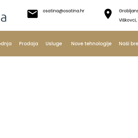
osatina@osatina.hr
Grobljan
Viškovci,
odnja
Prodaja
Usluge
Nove tehnologije
Naši br