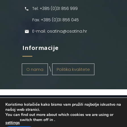
Tel: +385 (0)31 856 999
Fax: +385 (0)31 856 045
E-mail: osatina@osatina.hr
Informacije
O nama
Politika kvalitete
Koristimo kolačiće kako bismo vam pružili najbolje iskustvo na
OSATINA GRUPA d.o.o.
2026
. Configured
našoj web stranici.
You can find out more about which cookies we are using or
by
INFOS Osijek
. Sva prava pridržana.
switch them off in
.
settings