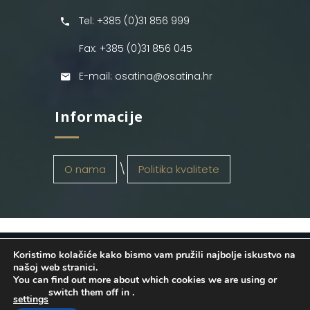
Tel: +385 (0)31 856 999
Fax: +385 (0)31 856 045
E-mail: osatina@osatina.hr
Informacije
O nama
Politika kvalitete
Koristimo kolačiće kako bismo vam pružili najbolje iskustvo na
OSATINA GRUPA d.o.o.
2026
. Configured
našoj web stranici.
You can find out more about which cookies we are using or
by
INFOS Osijek
. Sva prava pridržana.
switch them off in
.
settings