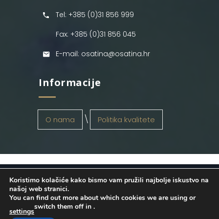
Tel: +385 (0)31 856 999
Fax: +385 (0)31 856 045
E-mail: osatina@osatina.hr
Informacije
O nama
Politika kvalitete
Koristimo kolačiće kako bismo vam pružili najbolje iskustvo na
OSATINA GRUPA d.o.o.
2026
. Configured
našoj web stranici.
You can find out more about which cookies we are using or
by
INFOS Osijek
. Sva prava pridržana.
switch them off in
.
settings