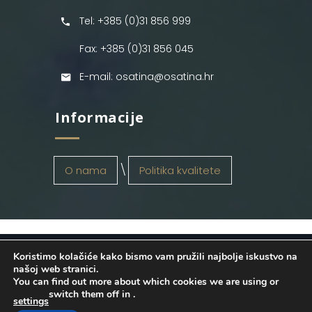
Tel: +385 (0)31 856 999
Fax: +385 (0)31 856 045
E-mail: osatina@osatina.hr
Informacije
O nama
Politika kvalitete
Koristimo kolačiće kako bismo vam pružili najbolje iskustvo na
OSATINA GRUPA d.o.o.
2026
. Configured
našoj web stranici.
You can find out more about which cookies we are using or
by
INFOS Osijek
. Sva prava pridržana.
switch them off in
.
settings