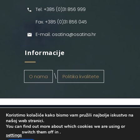
Tel: +385 (0)31 856 999
Fax: +385 (0)31 856 045
E-mail: osatina@osatina.hr
Informacije
O nama
Politika kvalitete
Koristimo kolačiće kako bismo vam pružili najbolje iskustvo na
OSATINA GRUPA d.o.o.
2026
. Configured
našoj web stranici.
You can find out more about which cookies we are using or
by
INFOS Osijek
. Sva prava pridržana.
switch them off in
.
settings