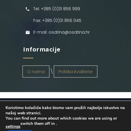
Tel: +385 (0)31 856 999
Fax: +385 (0)31 856 045
E-mail: osatina@osatina.hr
Informacije
O nama
Politika kvalitete
Koristimo kolačiće kako bismo vam pružili najbolje iskustvo na
OSATINA GRUPA d.o.o.
2026
. Configured
našoj web stranici.
You can find out more about which cookies we are using or
by
INFOS Osijek
. Sva prava pridržana.
switch them off in
.
settings