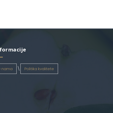
formacije
 nama
Politika kvalitete