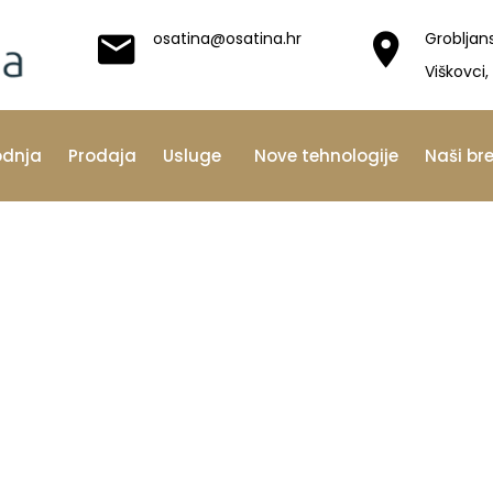
osatina@osatina.hr
Grobljan
Viškovci,
odnja
Prodaja
Usluge
Nove tehnologije
Naši br