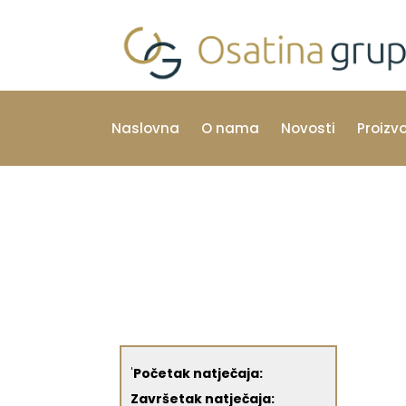
Naslovna
O nama
Novosti
Proizv
'
Početak natječaja:
Završetak natječaja: