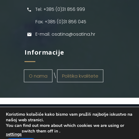
Tel: +385 (0)31 856 999
Fax: +385 (0)31 856 045
E-mail: osatina@osatina.hr
Informacije
O nama
Politika kvalitete
Koristimo kolačiće kako bismo vam pružili najbolje iskustvo na
OSATINA GRUPA d.o.o.
2026
. Configured
našoj web stranici.
You can find out more about which cookies we are using or
by
INFOS Osijek
. Sva prava pridržana.
switch them off in
.
settings