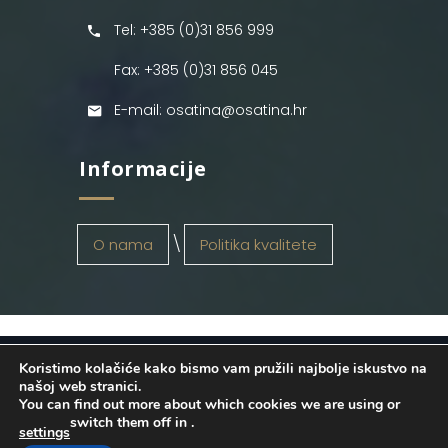
Tel: +385 (0)31 856 999
Fax: +385 (0)31 856 045
E-mail: osatina@osatina.hr
Informacije
O nama
Politika kvalitete
Koristimo kolačiće kako bismo vam pružili najbolje iskustvo na
OSATINA GRUPA d.o.o.
2026
. Configured
našoj web stranici.
You can find out more about which cookies we are using or
by
INFOS Osijek
. Sva prava pridržana.
switch them off in
.
settings