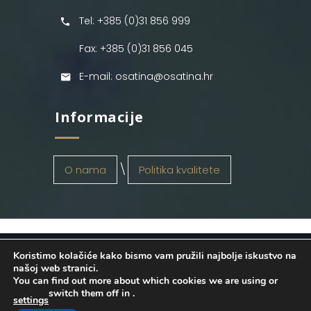
Tel: +385 (0)31 856 999
Fax: +385 (0)31 856 045
E-mail: osatina@osatina.hr
Informacije
O nama
Politika kvalitete
Koristimo kolačiće kako bismo vam pružili najbolje iskustvo na
OSATINA GRUPA d.o.o.
2026
. Configured
našoj web stranici.
You can find out more about which cookies we are using or
by
INFOS Osijek
. Sva prava pridržana.
switch them off in
.
settings