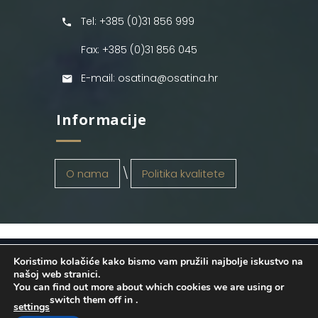
Tel: +385 (0)31 856 999
Fax: +385 (0)31 856 045
E-mail: osatina@osatina.hr
Informacije
O nama
Politika kvalitete
Koristimo kolačiće kako bismo vam pružili najbolje iskustvo na
OSATINA GRUPA d.o.o.
2026
. Configured
našoj web stranici.
You can find out more about which cookies we are using or
by
INFOS Osijek
. Sva prava pridržana.
switch them off in
.
settings