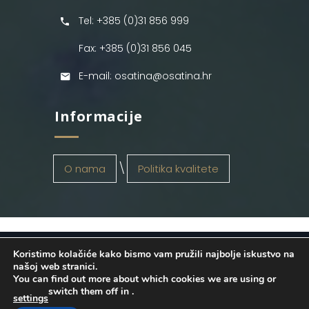
Tel: +385 (0)31 856 999
Fax: +385 (0)31 856 045
E-mail: osatina@osatina.hr
Informacije
O nama
Politika kvalitete
Koristimo kolačiće kako bismo vam pružili najbolje iskustvo na
OSATINA GRUPA d.o.o.
2026
. Configured
našoj web stranici.
You can find out more about which cookies we are using or
by
INFOS Osijek
. Sva prava pridržana.
switch them off in
.
settings