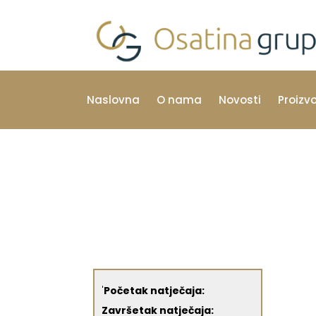
Naslovna
O nama
Novosti
Proizv
'
Početak natječaja:
Završetak natječaja: