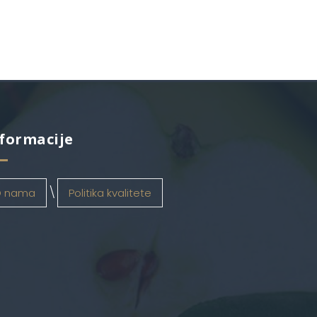
formacije
 nama
Politika kvalitete