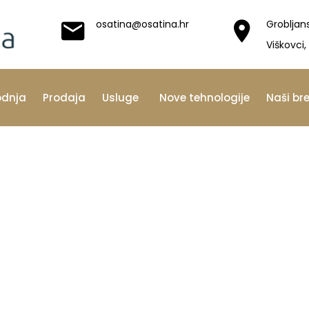
osatina@osatina.hr
Grobljan
Viškovci,
odnja
Prodaja
Usluge
Nove tehnologije
Naši br