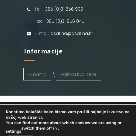
Tel: +385 (0)31 856 999
Fax: +385 (0)31 856 045
E-mail: osatina@osatina.hr
Informacije
O nama
Politika kvalitete
Koristimo kolačiće kako bismo vam pružili najbolje iskustvo na
OSATINA GRUPA d.o.o.
2026
. Configured
našoj web stranici.
You can find out more about which cookies we are using or
by
INFOS Osijek
. Sva prava pridržana.
switch them off in
.
settings