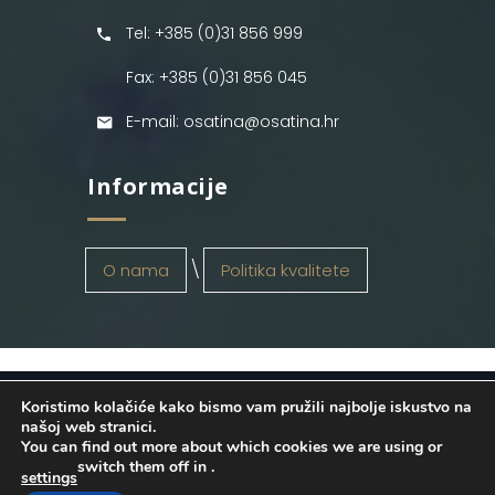
Tel: +385 (0)31 856 999
Fax: +385 (0)31 856 045
E-mail: osatina@osatina.hr
Informacije
O nama
Politika kvalitete
Koristimo kolačiće kako bismo vam pružili najbolje iskustvo na
OSATINA GRUPA d.o.o.
2026
. Configured
našoj web stranici.
You can find out more about which cookies we are using or
by
INFOS Osijek
. Sva prava pridržana.
switch them off in
.
settings