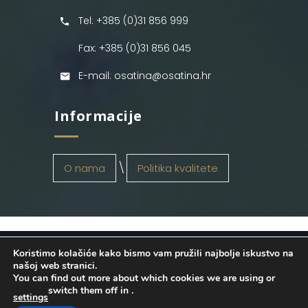
Tel: +385 (0)31 856 999
Fax: +385 (0)31 856 045
E-mail: osatina@osatina.hr
Informacije
O nama
Politika kvalitete
Koristimo kolačiće kako bismo vam pružili najbolje iskustvo na
OSATINA GRUPA d.o.o.
2026
. Configured
našoj web stranici.
You can find out more about which cookies we are using or
by
INFOS Osijek
. Sva prava pridržana.
switch them off in
.
settings