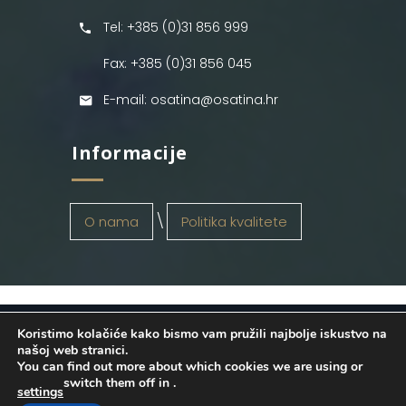
Tel: +385 (0)31 856 999
Fax: +385 (0)31 856 045
E-mail: osatina@osatina.hr
Informacije
O nama
Politika kvalitete
Koristimo kolačiće kako bismo vam pružili najbolje iskustvo na
OSATINA GRUPA d.o.o.
2026
. Configured
našoj web stranici.
You can find out more about which cookies we are using or
by
INFOS Osijek
. Sva prava pridržana.
switch them off in
.
settings