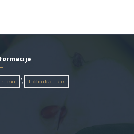
formacije
 nama
Politika kvalitete