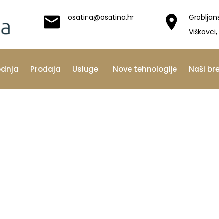
osatina@osatina.hr
Grobljan
Viškovci,
odnja
Prodaja
Usluge
Nove tehnologije
Naši br