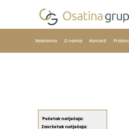
Naslovna
O nama
Novosti
Proizv
'
Početak natječaja:
Završetak natječaja: