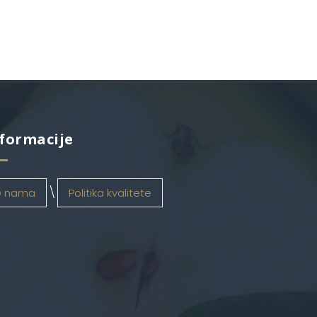
formacije
 nama
Politika kvalitete