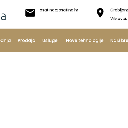
osatina@osatina.hr
Grobljan
Viškovci,
odnja
Prodaja
Usluge
Nove tehnologije
Naši br