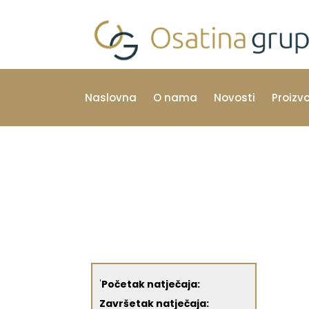
Naslovna
O nama
Novosti
Proizv
'
Početak natječaja:
Završetak natječaja: