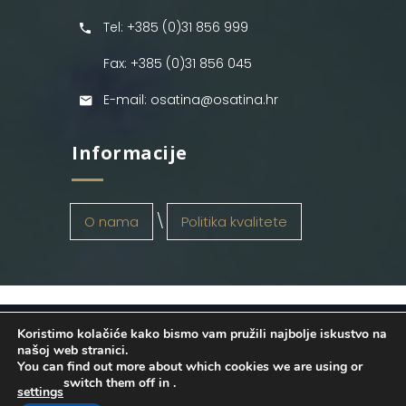
Tel: +385 (0)31 856 999
Fax: +385 (0)31 856 045
E-mail: osatina@osatina.hr
Informacije
O nama
Politika kvalitete
Koristimo kolačiće kako bismo vam pružili najbolje iskustvo na
OSATINA GRUPA d.o.o.
2026
. Configured
našoj web stranici.
You can find out more about which cookies we are using or
by
INFOS Osijek
. Sva prava pridržana.
switch them off in
.
settings