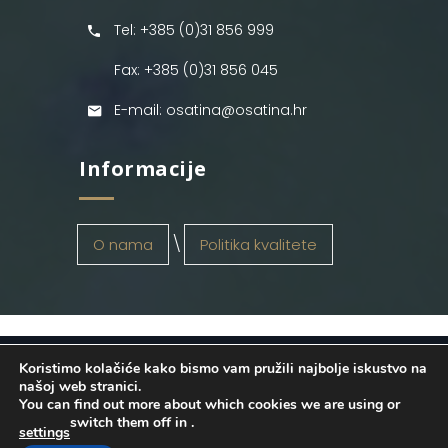
Tel: +385 (0)31 856 999
Fax: +385 (0)31 856 045
E-mail: osatina@osatina.hr
Informacije
O nama
Politika kvalitete
Koristimo kolačiće kako bismo vam pružili najbolje iskustvo na
OSATINA GRUPA d.o.o.
2026
. Configured
našoj web stranici.
You can find out more about which cookies we are using or
by
INFOS Osijek
. Sva prava pridržana.
switch them off in
.
settings