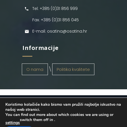
Tel: +385 (0)31 856 999
Fax: +385 (0)31 856 045
E-mail: osatina@osatina.hr
Informacije
O nama
Politika kvalitete
Koristimo kolačiće kako bismo vam pružili najbolje iskustvo na
OSATINA GRUPA d.o.o.
2026
. Configured
našoj web stranici.
You can find out more about which cookies we are using or
by
INFOS Osijek
. Sva prava pridržana.
switch them off in
.
settings