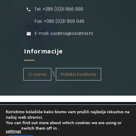
Tel: +385 (0)31 856 999
Fax: +385 (0)31 856 045
E-mail: osatina@osatina.hr
Informacije
O nama
Politika kvalitete
Koristimo kolačiće kako bismo vam pružili najbolje iskustvo na
OSATINA GRUPA d.o.o.
2026
. Configured
našoj web stranici.
You can find out more about which cookies we are using or
by
INFOS Osijek
. Sva prava pridržana.
switch them off in
.
settings