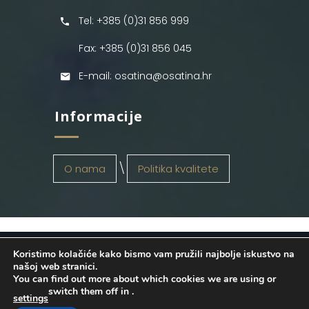
Tel: +385 (0)31 856 999
Fax: +385 (0)31 856 045
E-mail: osatina@osatina.hr
Informacije
O nama
Politika kvalitete
Koristimo kolačiće kako bismo vam pružili najbolje iskustvo na
OSATINA GRUPA d.o.o.
2026
. Configured
našoj web stranici.
You can find out more about which cookies we are using or
by
INFOS Osijek
. Sva prava pridržana.
switch them off in
.
settings