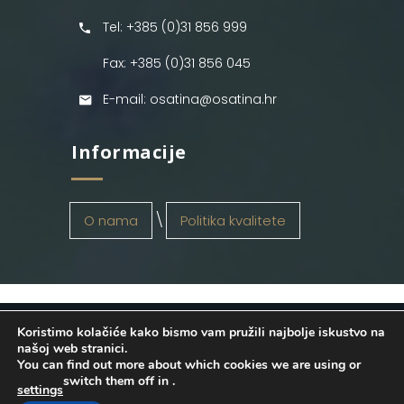
Tel: +385 (0)31 856 999
Fax: +385 (0)31 856 045
E-mail: osatina@osatina.hr
Informacije
O nama
Politika kvalitete
Koristimo kolačiće kako bismo vam pružili najbolje iskustvo na
OSATINA GRUPA d.o.o.
2026
. Configured
našoj web stranici.
You can find out more about which cookies we are using or
by
INFOS Osijek
. Sva prava pridržana.
switch them off in
.
settings