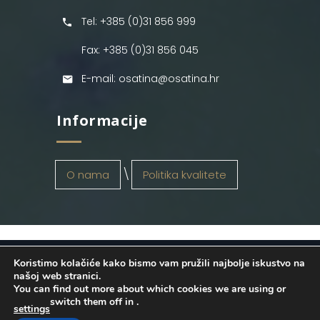
Tel: +385 (0)31 856 999
Fax: +385 (0)31 856 045
E-mail: osatina@osatina.hr
Informacije
O nama
Politika kvalitete
Koristimo kolačiće kako bismo vam pružili najbolje iskustvo na
OSATINA GRUPA d.o.o.
2026
. Configured
našoj web stranici.
You can find out more about which cookies we are using or
by
INFOS Osijek
. Sva prava pridržana.
switch them off in
.
settings