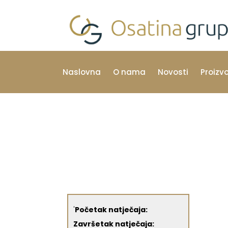
Naslovna
O nama
Novosti
Proizv
'
Početak natječaja:
Završetak natječaja: