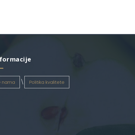
formacije
 nama
Politika kvalitete