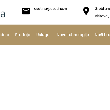
osatina@osatina.hr
Grobljan
Viškovci,
odnja
Prodaja
Usluge
Nove tehnologije
Naši br