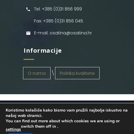
Tel: +385 (0)31 856 999
Fax: +385 (0)31 856 045
E-mail: osatina@osatina.hr
Informacije
O nama
Politika kvalitete
Koristimo kolačiće kako bismo vam pružili najbolje iskustvo na
OSATINA GRUPA d.o.o.
2026
. Configured
našoj web stranici.
You can find out more about which cookies we are using or
by
INFOS Osijek
. Sva prava pridržana.
switch them off in
.
settings