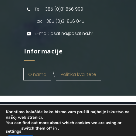
Tel: +385 (0)31 856 999
Fax: +385 (0)31 856 045
E-mail: osatina@osatina.hr
Informacije
O nama
Politika kvalitete
Koristimo kolačiće kako bismo vam pružili najbolje iskustvo na
OSATINA GRUPA d.o.o.
2026
. Configured
našoj web stranici.
You can find out more about which cookies we are using or
by
INFOS Osijek
. Sva prava pridržana.
switch them off in
.
settings