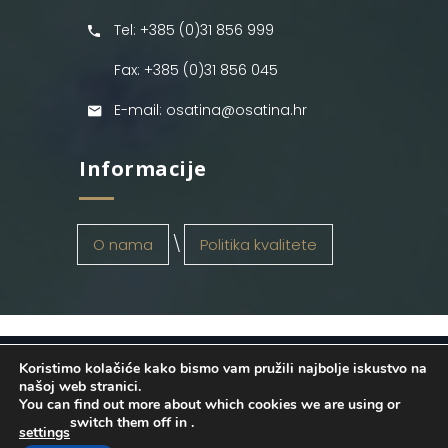
Tel: +385 (0)31 856 999
Fax: +385 (0)31 856 045
E-mail: osatina@osatina.hr
Informacije
O nama
Politika kvalitete
Koristimo kolačiće kako bismo vam pružili najbolje iskustvo na
OSATINA GRUPA d.o.o.
2026
. Configured
našoj web stranici.
You can find out more about which cookies we are using or
by
INFOS Osijek
. Sva prava pridržana.
switch them off in
.
settings